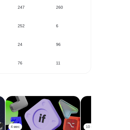
247
260
252
6
24
96
76
11
4 мес
10 мес