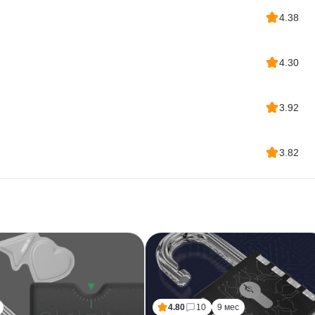
4.38
4.30
3.92
3.82
4.80
10
9 мес