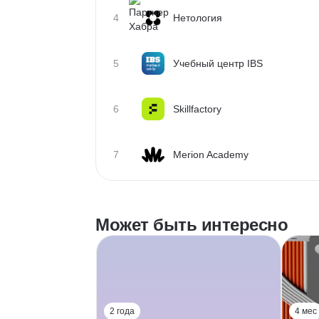
4
Нетология
5
Учебный центр IBS
6
Skillfactory
7
Merion Academy
Может быть интересно
2 года
4 мес