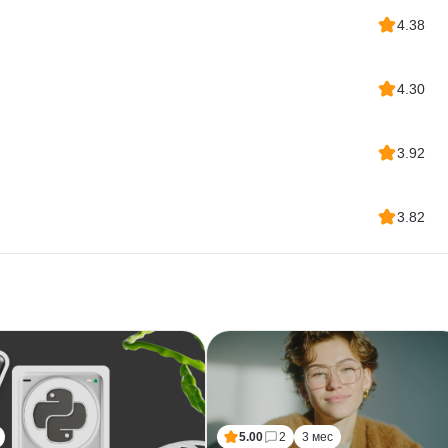
4.38
4.30
3.92
3.82
5.00
2
3 мес