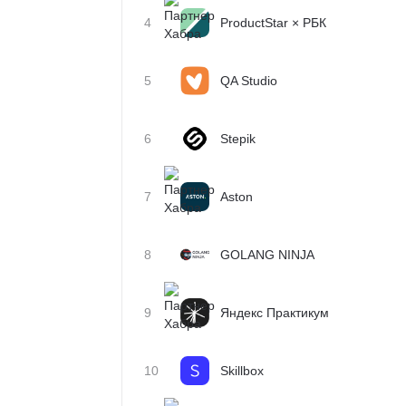
4
ProductStar × РБК
5
QA Studio
6
Stepik
7
Aston
8
GOLANG NINJA
9
Яндекс Практикум
10
Skillbox