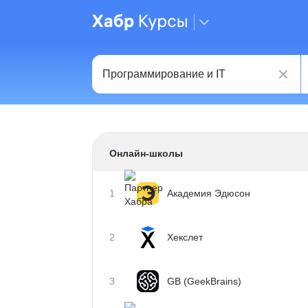
Онлайн-школы
1
Академия Эдюсон
2
Хекслет
3
GB (GeekBrains)