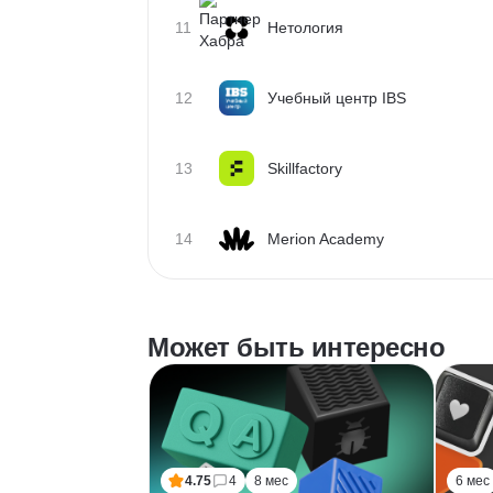
11
Нетология
12
Учебный центр IBS
13
Skillfactory
14
Merion Academy
Может быть интересно
4.75
4
8 мес
6 мес