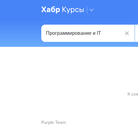
К со
Purple Team