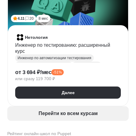
4.11
20
8 мес
Нетология
Инженер по тестированию: расширенный
курс
Инженер по автоматизации тестирования
Автоматизация тестирования
Тестирование
от 3 694 ₽/мес
-51%
QA
Python
Java
SQL
Linux
Git
или сразу 119 700 ₽
Ручное тестирование
Appium
Apache JMeter
Selenium
Docker
Chrome DevTools
Postman
Далее
Cypress
Playwright
Puppet
Кроссбраузерное тестирование
Нагрузочное тестирование
Тестирование API
Перейти ко всем курсам
Тестирование веб-приложений
Рейтинг онлайн-школ по Puppet