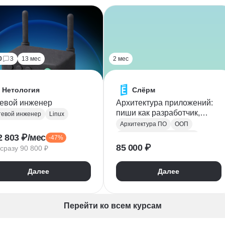
0
3
13 мес
2 мес
Нетология
Слёрм
евой инженер
Архитектура приложений:
пиши как разработчик,
евой инженер
Linux
думай как архитектор
Архитектура ПО
ООП
2 803 ₽/мес
Паттерны проектирования
-47%
Беспроводные технологии
85 000 ₽
сразу 90 800 ₽
Проектирование сетей
Диагностика оборудования
SOLID
UML
ршрутизация
Далее
Далее
Проектирование
Настройка и наладка оборудования
Рефакторинг
ектирование сетей
евая безопасность
Перейти ко всем курсам
евые технологии
Hub