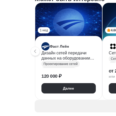
1 нед
4.6
Фаст Лейн
Дизайн сетей передачи
Сет
данных на оборудовании
Сет
Eltex (базовый уровень) v.1
Проектирование сетей
Git
Сетевые технологии
от 
120 000 ₽
или 
Сетевой инженер
Маршрутизация
Eltex
Ма
Далее
Vlan
DHCP
Про
Сет
Сет
Git