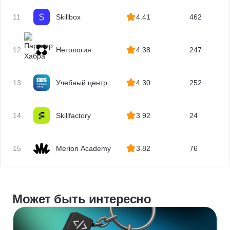
11
Skillbox
4.41
462
12
Нетология
4.38
247
13
Учебный центр
4.30
252
IBS
14
Skillfactory
3.92
24
15
Merion Academy
3.82
76
Может быть интересно