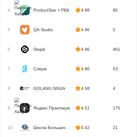
4
ProductStar × РБК
4.88
85
5
QA Studio
4.86
2
6
Stepik
4.86
461
7
Слёрм
4.80
53
8
GOLANG NINJA
4.58
4
9
Яндекс Практикум
4.51
175
10
Школа Больших
4.42
21
Данных