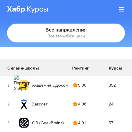
Все направления
Все темы
•
Все цели
Онлайн-школы
Рейтинг
Курсы
1
Академия Эдюсон
5.00
352
2
Хекслет
4.98
24
3
GB (GeekBrains)
4.91
57