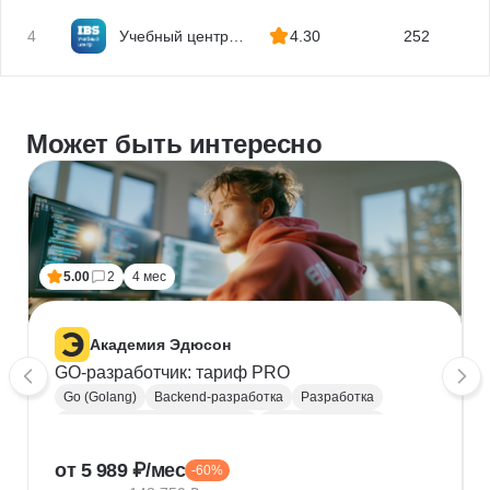
4
Учебный центр
4.30
252
IBS
Может быть интересно
5.00
2
4 мес
Академия Эдюсон
GO-разработчик: тариф PRO
Go (Golang)
Backend-разработка
Разработка
Микросервисная архитектура
Computer Science
HTTP
TCP
DNS
Git
GitHub
Gitlab
от 5 989 ₽/мес
-60%
Linux
Консоль