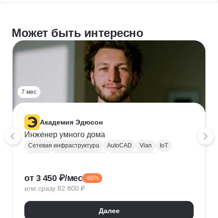
Может быть интересно
7 мес
Академия Эдюсон
Инженер умного дома
Сетевая инфраструктура
AutoCAD
Vlan
IoT
ZigBee
Сбор требований
Разработка ТЗ
ГОСТ
Проектная документация
от 3 450 ₽/мес
-60%
Ценообразование
или сразу 82 800 ₽
Далее