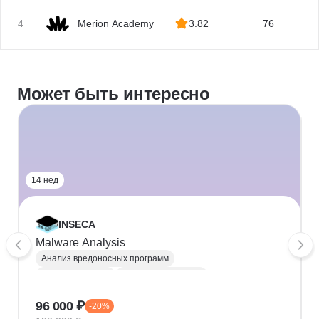
4
Merion Academy
3.82
76
Может быть интересно
14 нед
INSECA
Malware Analysis
Анализ вредоносных программ
Изоляция среды
Кибербезопасность
Информационная безопасность
Ghidra
.NET
96 000 ₽
-20%
Loki
ScyllaDB
Wireshark