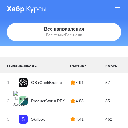
Все направления
Все темы
•
Все цели
Онлайн-школы
Рейтинг
Курсы
1
GB (GeekBrains)
4.91
57
2
ProductStar × РБК
4.88
85
3
Skillbox
4.41
462