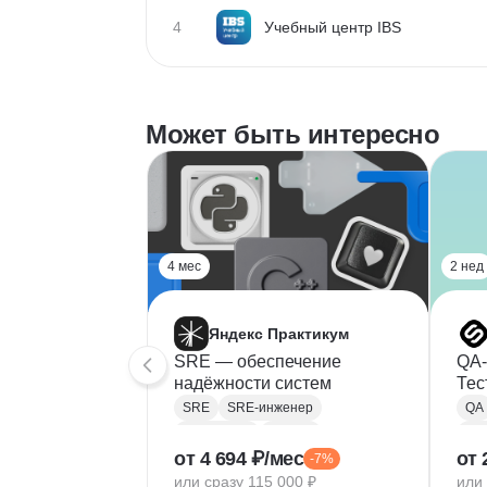
4
Учебный центр IBS
Может быть интересно
4 мес
2 нед
Яндекс Практикум
SRE — обеспечение
QA-
надёжности систем
Тес
мик
SRE
SRE-инженер
QA
арх
Kubernetes
Ansible
от 4 694 ₽/мес
от 
-7%
Мониторинг
Мод
или сразу 115 000 ₽
или 
Мониторинг сетей