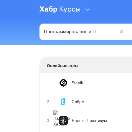
Онлайн-школы
1
Stepik
2
Слёрм
3
Яндекс Практикум