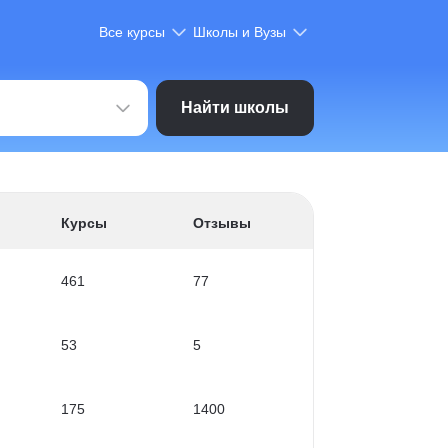
Все курсы
Школы и Вузы
Найти школы
Курсы
Отзывы
461
77
53
5
175
1400