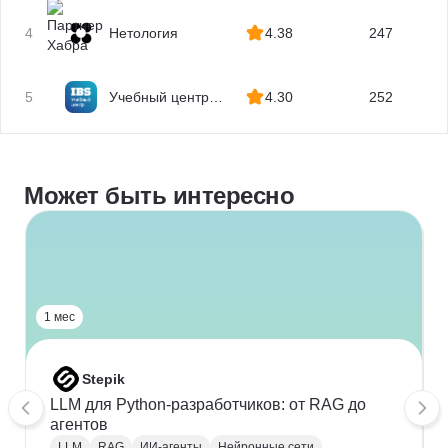
4
Нетология
4.38
247
5
Учебный центр
4.30
252
IBS
Может быть интересно
1 мес
Stepik
LLM для Python-разработчиков: от RAG до
агентов
LLM
RAG
ИИ-агенты
Нейронные сети