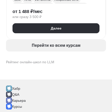
Искусственный интеллект
Машинное обучение
от 1 488 ₽/мес
FastAPI
или сразу 3 500 ₽
Далее
Перейти ко всем курсам
Рейтинг онлайн-школ по LLM
Хабр
Q&A
Карьера
Курсы