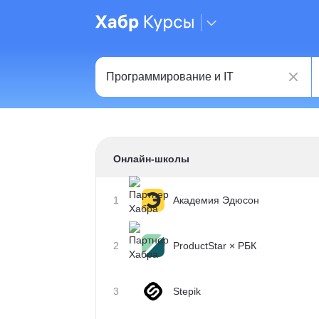
Онлайн-школы
1
Академия Эдюсон
2
ProductStar × РБК
3
Stepik