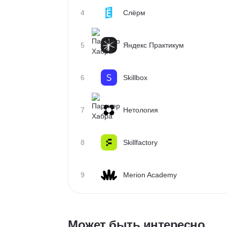
4
Слёрм
5
Яндекс Практикум
6
Skillbox
7
Нетология
8
Skillfactory
9
Merion Academy
Может быть интересно