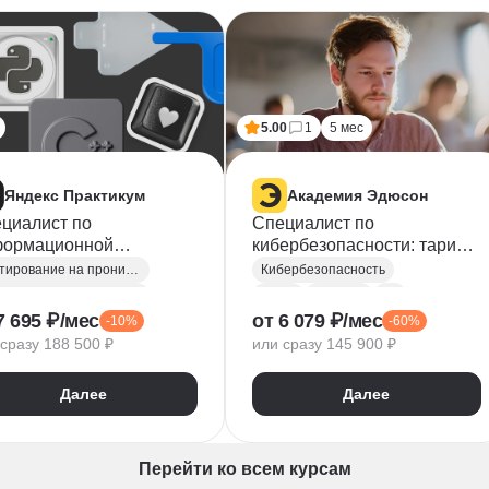
5.00
1
5 мес
Яндекс Практикум
Академия Эдюсон
циалист по
Специалист по
ормационной
кибербезопасности: тариф
опасности: веб-пентест
Базовый
Тестирование на проникновение
Кибербезопасность
ндивидуальный
Информационная безопасность
Azure
Acunetix
Git
7 695 ₽/мес
от 6 079 ₽/мес
-10%
-60%
ербезопасность
Kali Linux
Linux
сразу 188 500 ₽
или сразу 145 900 ₽
ASP
Osi model
Metasploitable
TP
WebSockets
Netcat CMS
Python
Далее
Далее
иптография
TCP
i Linux
Администрирование серверов
ck box testing
Анализ угроз
Перейти ко всем курсам
p Suite
Shodan
Защита информации