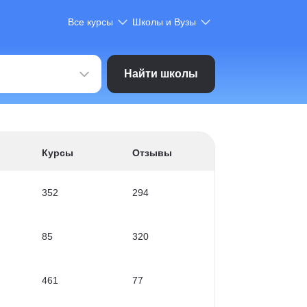
Все курсы
Школы и Вузы
Найти школы
Курсы
Отзывы
352
294
85
320
461
77