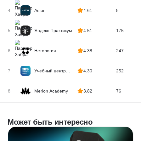
4
Aston
4.61
8
5
Яндекс Практикум
4.51
175
6
Нетология
4.38
247
7
Учебный центр
4.30
252
IBS
8
Merion Academy
3.82
76
Может быть интересно