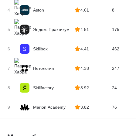
4
Aston
4.61
8
5
Яндекс Практикум
4.51
175
6
Skillbox
4.41
462
7
Нетология
4.38
247
8
Skillfactory
3.92
24
9
Merion Academy
3.82
76