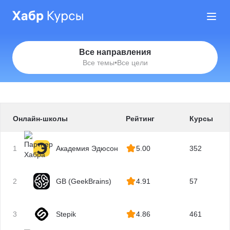
Все направления
Все темы
•
Все цели
Онлайн-школы
Рейтинг
Курсы
1
Академия Эдюсон
5.00
352
2
GB (GeekBrains)
4.91
57
3
Stepik
4.86
461