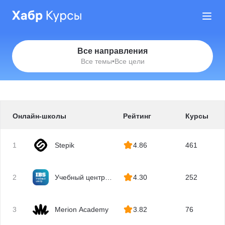
Все направления
Все темы
•
Все цели
Онлайн-школы
Рейтинг
Курсы
1
Stepik
4.86
461
2
Учебный центр
4.30
252
IBS
3
Merion Academy
3.82
76