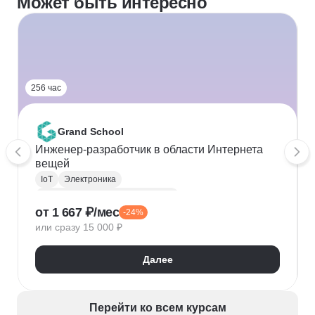
Может быть интересно
256 час
Grand School
Инженер-разработчик в области Интернета
вещей
IoT
Электроника
Инженер электронных устройств
от 1 667 ₽/мес
-24%
Сетевые технологии
Разработка
или сразу 15 000 ₽
Далее
Перейти ко всем курсам