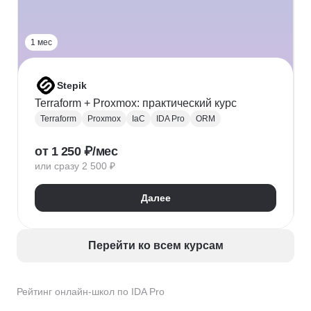
1 мес
Stepik
Terraform + Proxmox: практический курс
Terraform
Proxmox
IaC
IDA Pro
ORM
от 1 250 ₽/мес
или сразу 2 500 ₽
Далее
Перейти ко всем курсам
Рейтинг онлайн-школ по IDA Pro