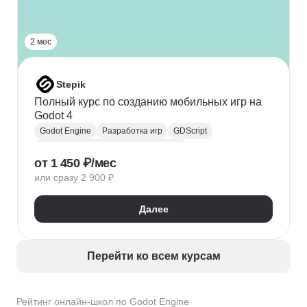
2 мес
Stepik
Полный курс по созданию мобильных игр на
Godot 4
Godot Engine
Разработка игр
GDScript
Разработка мобильных приложений
от 1 450 ₽/мес
Разработка под Android
Разработка под iOS
или сразу 2 900 ₽
Разработка под Windows Phone
Паттерны проектирования
Далее
Перейти ко всем курсам
Рейтинг онлайн-школ по Godot Engine