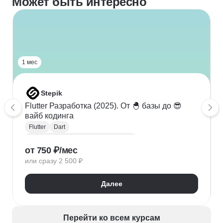
Может быть интересно
1 мес
Stepik
Flutter Разработка (2025). От 🐣 базы до 😎
вайб кодинга
Flutter
Dart
Разработка мобильных приложений
от 750 ₽/мес
Вайб-кодинг
Кросс-платформенная разработка
или сразу 2 500 ₽
Искусственный интеллект
ООП
Git
GitHub
CRUD
SQLite
LLM
IDE
Далее
Перейти ко всем курсам