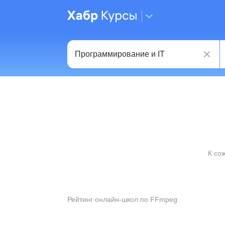
К со
Рейтинг онлайн-школ по FFmpeg