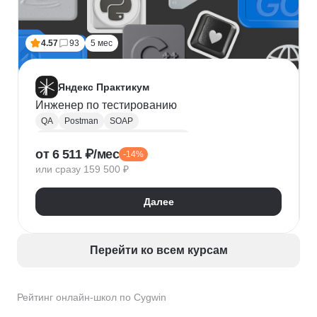
4.57
93
5 мес
Яндекс Практикум
Инженер по тестированию
QA
Postman
SOAP
Инженер по ручному тестированию
от 6 511 ₽/мес
-14%
Ручное тестирование
Тестирование
Python
или сразу 159 500 ₽
SQL
Базы данных
Git
Charles
Cygwin
JSON
Swagger
XML
Figma
Android Studio
Далее
Регрессионное тестирование
Тестирование веб-приложений
Тест дизайн
Тестирование мобильных приложений
Перейти ко всем курсам
Тестирование API
PyCharm
Pytest
Рейтинг онлайн-школ по Cygwin