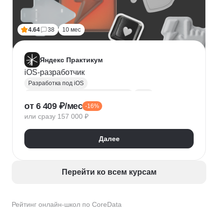
4.64
38
10 мес
Яндекс Практикум
iOS-разработчик
Разработка под iOS
Разработка мобильных приложений
Swift
от 6 409 ₽/мес
-16%
SQL
REST
iOS
Git
Разработка
или сразу 157 000 ₽
Модульное тестирование
Тестирование UI
CoreData
GCD
MVVM
UIKit
SQLite
Далее
Auto Layout
CocoaPods
Keychain
Перейти ко всем курсам
Рейтинг онлайн-школ по CoreData