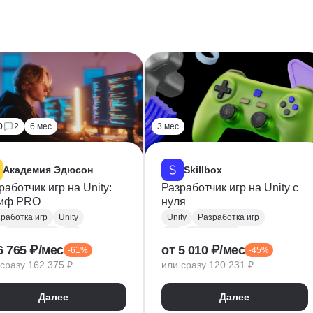
0
2
6 мес
3 мес
Академия Эдюсон
Skillbox
работчик игр на Unity:
Разработчик игр на Unity с
риф PRO
нуля
работка игр
Unity
Unity
Разработка игр
Разработка
Git
C#
Разработка
6 765 ₽/мес
от 5 010 ₽/мес
-61%
-45%
nvas
Canvas
Blender
сразу 162 375 ₽
или сразу 120 231 ₽
айн уровней
3D анимация
Асинхронное программирование
3D моделирование
Далее
Далее
здание анимации
Нарративный дизайнер