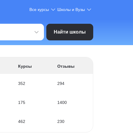
Все курсы
Школы и Вузы
Найти школы
Курсы
Отзывы
352
294
175
1400
462
230