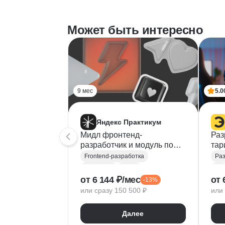
Может быть интересно
9 мес
5.0
Яндекс Практикум
Мидл фронтенд-
Раз
разработчик и модуль по
та
React
Frontend-разработка
Раз
JavaScript
React
C#
от 6 144 ₽/мес
от 
-13%
TypeScript
HTML/CSS
Ca
или сразу 150 500 ₽
или 
PostCSS
Express
Диз
HTTP
Handlebars
Далее
Canvas
CI / CD
Со