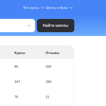
Все курсы
Школы и Вузы
Найти школы
Курсы
Отзывы
85
320
247
260
76
11