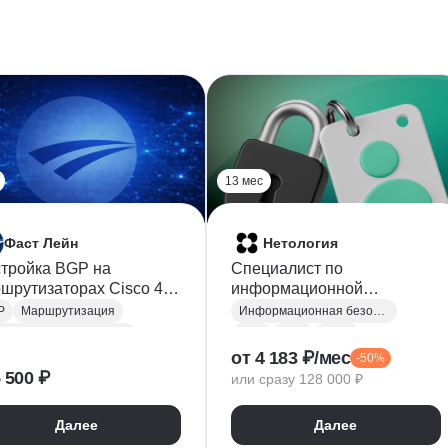
13 мес
Фаст Лейн
Нетология
тройка BGP на
Специалист по
шрутизаторах Cisco 4.0
информационной
P)
безопасности
P
Маршрутизация
Информационная безопасность
Настройка оборудования Cisco
BGP
DNS
HTTP
от 4 183 ₽/мес
-50%
евые технологии
TCP
Настройка VPN
 500 ₽
или сразу 128 000 ₽
Администрирование сетей
Git
GitHub
Windows
министрирование
Linux
Криптография
Далее
Далее
евой инженер
Python
C/C++