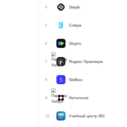
4
Stepik
5
Слёрм
6
Skypro
7
Яндекс Практикум
8
Skillbox
9
Нетология
10
Учебный центр IBS