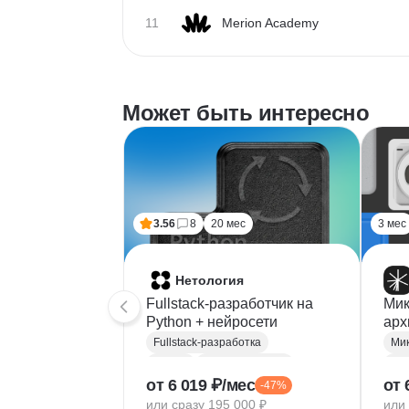
11
Merion Academy
Может быть интересно
3.56
8
20 мес
3 мес
Нетология
Fullstack-разработчик на
Мик
Python + нейросети
арх
вер
Fullstack-разработка
Python
Веб-разработка
Web
от 6 019 ₽/мес
от 
-47%
HTML/CSS
JavaScript
API
или сразу 195 000 ₽
или 
SQL
TypeScript
CQ