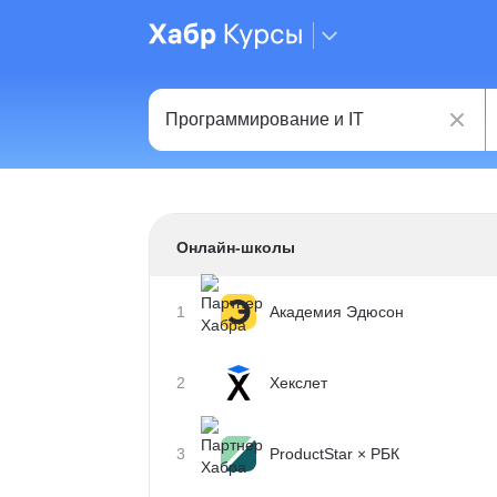
Онлайн-школы
1
Академия Эдюсон
2
Хекслет
3
ProductStar × РБК