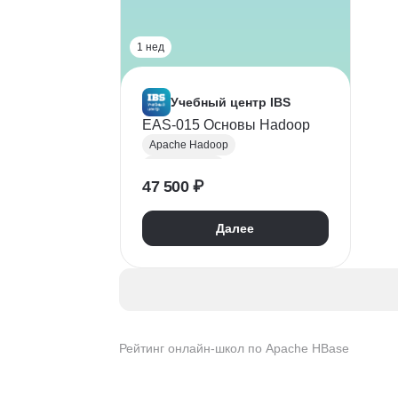
1 нед
Учебный центр IBS
EAS-015 Основы Hadoop
Apache Hadoop
Apache Spark
47 500 ₽
Apache HBase
SQL
Системное администрирование
Далее
JDBC
Mapreduce
Big Data
Data Engineering
Администрирование баз данных
Apache Hive
Рейтинг онлайн-школ по Apache HBase