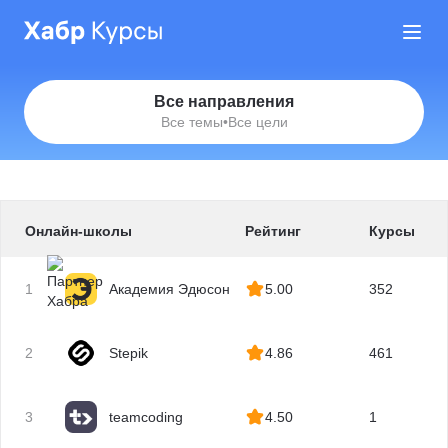
Все направления
Все темы
•
Все цели
Онлайн-школы
Рейтинг
Курсы
1
Академия Эдюсон
5.00
352
2
Stepik
4.86
461
3
teamcoding
4.50
1