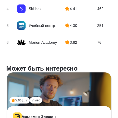
4
Skillbox
4.41
462
5
Учебный центр
4.30
251
IBS
6
Merion Academy
3.82
76
Может быть интересно
5.00
2
7 мес
Академия Эдюсон