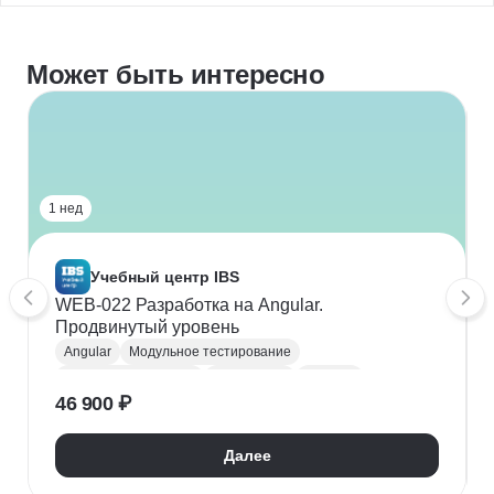
Может быть интересно
1 нед
Учебный центр IBS
WEB-022 Разработка на Angular.
Продвинутый уровень
Angular
Модульное тестирование
Frontend-разработка
Разработка
Jasmine
46 900 ₽
Jest
Mocha
Karma
Далее