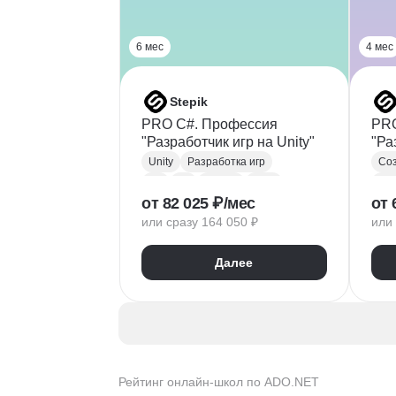
6 мес
4 мес
Stepik
PRO C#. Профессия
PRO
"Разработчик игр на Unity"
"Ра
бот
Unity
Разработка игр
Соз
C#
Git
GitHub
ООП
Tel
от 82 025 ₽/мес
от 
Linq
JSON
XML
Раз
или сразу 164 050 ₽
или 
ADO.NET
Базы данных
Vis
Разработка
.NET
Git
Далее
Подготовка к собеседованию
Ба
AD
Реф
Рейтинг онлайн-школ по ADO.NET