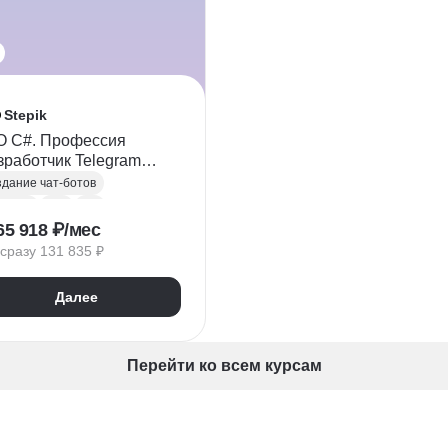
Stepik
 C#. Профессия
зработчик Telegram
ов"
дание чат-ботов
egram
API
C#
65 918 ₽/мес
работка
сразу 131 835 ₽
ual Studio
Linq
Git
Hub
ООП
Далее
зы данных
CRUD
O.NET
SQL
NoSQL
акторинг
Перейти ко всем курсам