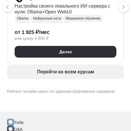
Настройка своего локального ИИ сервера с
нуля: Ollama+Open WebUI
Ollama
Нейронные сети
Машинное обучение
Администрирование серверов
от 1 925 ₽/мес
Администрирование
или сразу 4 850 ₽
Далее
Перейти ко всем курсам
Рейтинг онлайн-школ по администрированию серверов
Хабр
Q&A