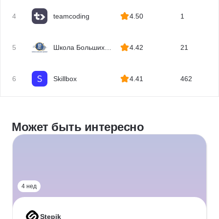
4
teamcoding
4.50
1
5
Школа Больших
4.42
21
Данных
6
Skillbox
4.41
462
Может быть интересно
4 нед
Stepik