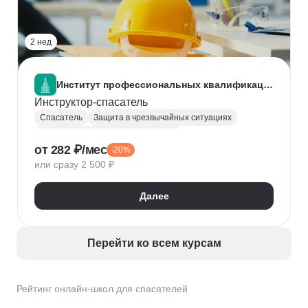
2 нед
Институт профессиональных квалификаций
Инструктор-спасатель
Спасатель
Защита в чрезвычайных ситуациях
Предупреждение и ликвидация ЧС
от 282 ₽/мес
-20%
Первая помощь
или сразу 2 500 ₽
Далее
Перейти ко всем курсам
Рейтинг онлайн-школ для спасателей