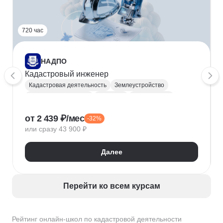
720 час
НАДПО
Кадастровый инженер
Кадастровая деятельность
Землеустройство
Рынок недвижимости
Геодезия
Картография
Межевание земель
Зонирование
от 2 439 ₽/мес
-32%
Градостроительство
или сразу 43 900 ₽
Далее
Перейти ко всем курсам
Рейтинг онлайн-школ по кадастровой деятельности