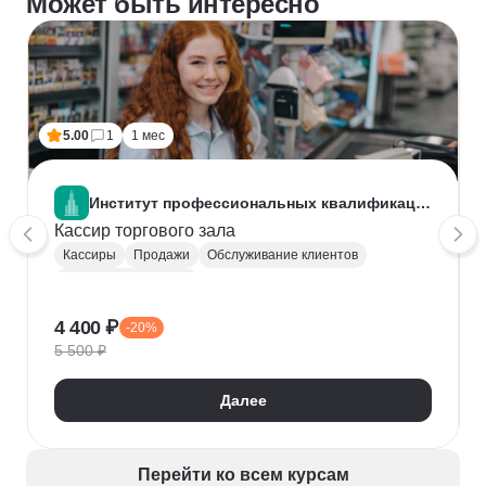
Может быть интересно
5.00
1
1 мес
Институт профессиональных квалификаций
Кассир торгового зала
Кассиры
Продажи
Обслуживание клиентов
Рабочие профессии
4 400 ₽
-20%
5 500 ₽
Далее
Перейти ко всем курсам