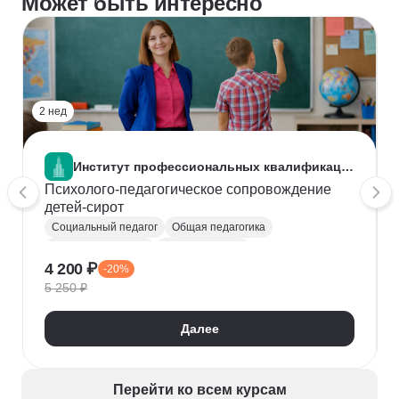
Может быть интересно
2 нед
Институт профессиональных квалификаций
Психолого-педагогическое сопровождение
детей-сирот
Социальный педагог
Общая педагогика
Общая психология
Преподаватель
4 200 ₽
-20%
Социализация
5 250 ₽
Далее
Перейти ко всем курсам