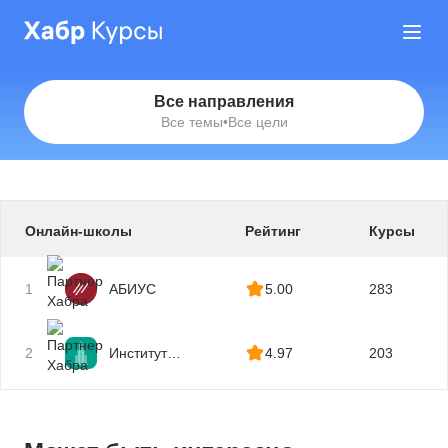
Все направления
Все темы
•
Все цели
Онлайн-школы
Рейтинг
Курсы
1
АБИУС
5.00
283
2
Институт
4.97
203
профессиональных
квалификаций