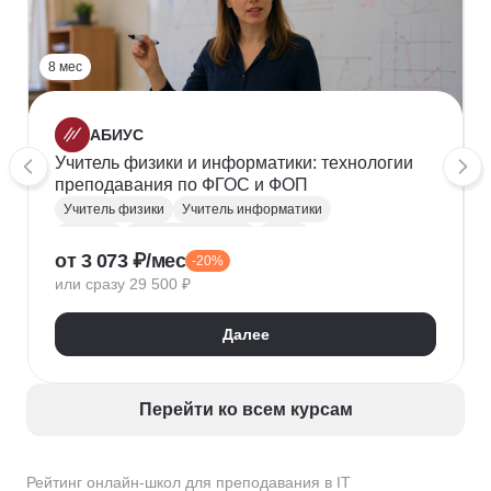
8 мес
АБИУС
Учитель физики и информатики: технологии
преподавания по ФГОС и ФОП
Учитель физики
Учитель информатики
Учитель
Общая педагогика
ФГОС
от 3 073 ₽/мес
-20%
Мотивация учащихся
Преподавание в IT
или сразу 29 500 ₽
Далее
Перейти ко всем курсам
Рейтинг онлайн-школ для преподавания в IT