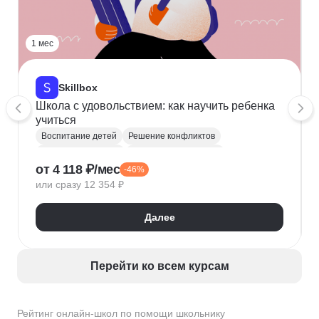
1 мес
Skillbox
Школа с удовольствием: как научить ребенка
учиться
Воспитание детей
Решение конфликтов
Помощь школьнику
Курсы для родителей
от 4 118 ₽/мес
-46%
или сразу 12 354 ₽
Далее
Перейти ко всем курсам
Рейтинг онлайн-школ по помощи школьнику