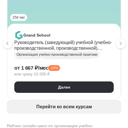
256 час
Grand School
Руководитель (заведующий) учебной (учебно-
производственной, производственной)
практики
Организация учебно-производственной практики
Руководитель
Менеджмент в образовании
от 1 667 ₽/мес
-24%
или сразу 15 000 ₽
Далее
Перейти ко всем курсам
Рейтинг онлайн-школ по организации учебно-