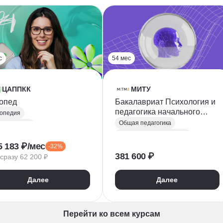
с
54 мес
ЦАППКК
МИТУ
опед
Бакалавриат Психология и
педагогика начального
опедия
образования
Общая педагогика
ектология
Возрастная психология
Коррекционная педагогика
5 183 ₽/мес
-32%
Социальная психология
Педагог дополнительного образования
381 600 ₽
сразу 62 200 ₽
Общая психология
ая психология
Педагог-психолог
ропатология
Далее
Далее
Педагог дополнительного образования
хопатология
ая педагогика
Перейти ко всем курсам