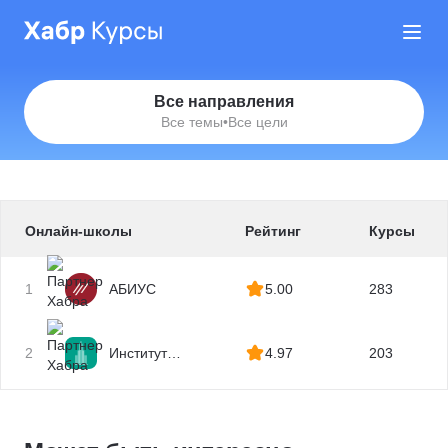
Все направления
Все темы
•
Все цели
Онлайн-школы
Рейтинг
Курсы
1
АБИУС
5.00
283
2
Институт
4.97
203
профессиональных
квалификаций