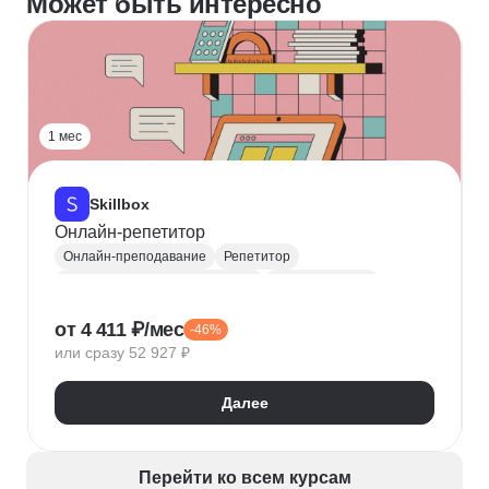
Может быть интересно
1 мес
Skillbox
Онлайн-репетитор
Онлайн-преподавание
Репетитор
Разработка учебных программ
Преподаватель
Разработка видеоуроков
Продвижение курсов
от 4 411 ₽/мес
-46%
Коучинг
LMS
или сразу 52 927 ₽
Далее
Перейти ко всем курсам