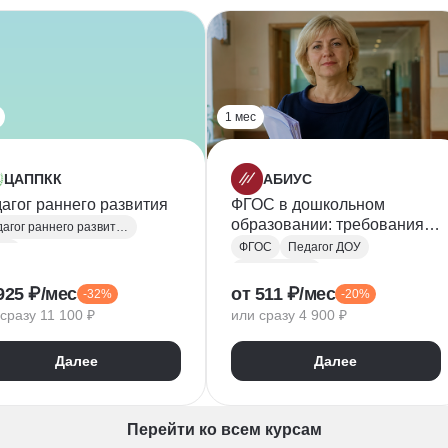
1 мес
ЦАППКК
АБИУС
агог раннего развития
ФГОС в дошкольном
образовании: требования и
Педагог раннего развития
практические решения
ФГОС
Педагог ДОУ
ОС
Воспитатели
ихофизиология
925 ₽/мес
от 511 ₽/мес
-32%
-20%
Общая педагогика
растная психология
сразу 11 100 ₽
или сразу 4 900 ₽
Далее
Далее
Перейти ко всем курсам