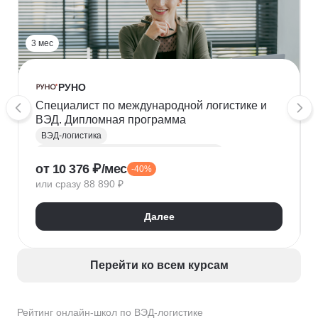
3 мес
РУНО
Специалист по международной логистике и
ВЭД. Дипломная программа
ВЭД-логистика
Внешнеэкономическая деятельность (ВЭД)
от 10 376 ₽/мес
-40%
Логистика
Транспортная логистика
или сразу 88 890 ₽
Таможенное оформление
Таможенный декларант
Далее
Перейти ко всем курсам
Рейтинг онлайн-школ по ВЭД-логистике