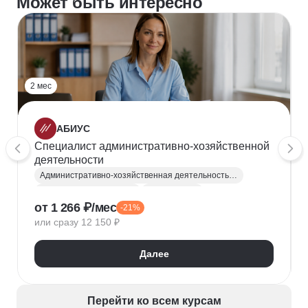
Может быть интересно
2 мес
АБИУС
Специалист административно-хозяйственной
деятельности
Административно-хозяйственная деятельность (АХД)
Офис-менеджеры (АХО)
Секретариат
от 1 266 ₽/мес
-21%
Сопровождение руководителя
или сразу 12 150 ₽
Далее
Перейти ко всем курсам