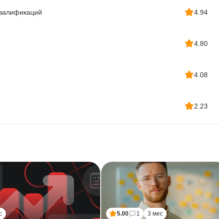
квалификаций
4.94
4.80
4.08
2.23
с
5.00
1
3 мес