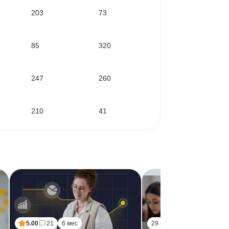
203
73
85
320
247
260
210
41
5.00
21
6 мес
29 мес