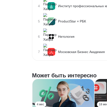
4
Институт профессиональных 
5
ProductStar × РБК
6
Нетология
7
Московская Бизнес Академия
Может быть интересно
4 мес
18 ме