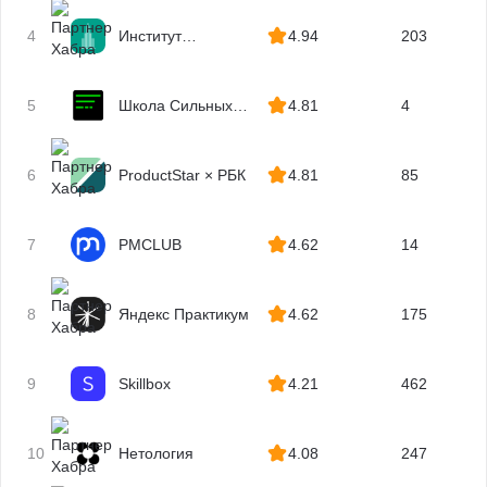
4
Институт
4.94
203
профессиональных
квалификаций
5
Школа Сильных
4.81
4
Программистов
6
ProductStar × РБК
4.81
85
7
PMCLUB
4.62
14
8
Яндекс Практикум
4.62
175
9
Skillbox
4.21
462
10
Нетология
4.08
247