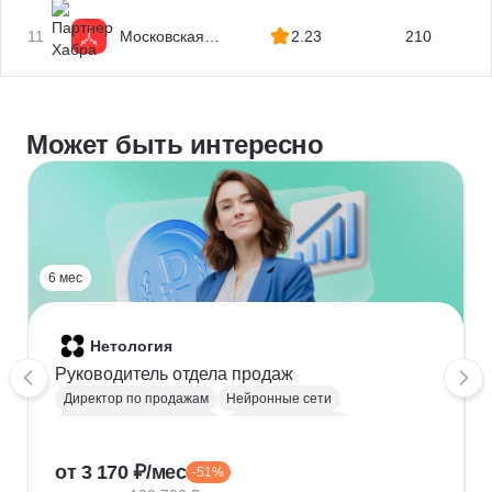
11
Московская
2.23
210
Бизнес Академия
Может быть интересно
6 мес
Нетология
Руководитель отдела продаж
Директор по продажам
Нейронные сети
Коммерческий директор
Аналитик продаж
Продажи
Управление командами
от 3 170 ₽/мес
-51%
Управление продажами
Курсы Teamlead