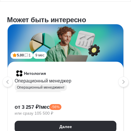
Может быть интересно
5.00
1
9 мес
Нетология
Операционный менеджер
Операционный менеджмент
Финансовый менеджмент
Автоматизация процессов
от 3 257 ₽/мес
-56%
Бизнес-моделирование
или сразу 105 500 ₽
Оптимизация бизнес-процессов
Корпоративная культура
Далее
Управление удаленной командой