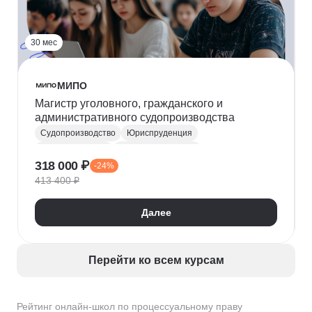
30 мес
МИПО
Магистр уголовного, гражданского и
административного судопроизводства
Судопроизводство
Юриспруденция
Уголовное право
Гражданское право
318 000 ₽
-24%
Административное право
413 400 ₽
Процессуальное право
Цифровое право
Международное право
Далее
Перейти ко всем курсам
Рейтинг онлайн-школ по процессуальному праву