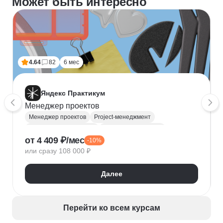
Может быть интересно
4.64
82
6 мес
Яндекс Практикум
Менеджер проектов
Менеджер проектов
Project-менеджмент
Управление проектами
Деливери-менеджер
от 4 409 ₽/мес
-10%
Jira
SQL
Управление разработкой
Figma
или сразу 108 000 ₽
Agile
Scrum
MS Project
Google Таблицы
Kaiten
GanttPRO
Далее
Перейти ко всем курсам