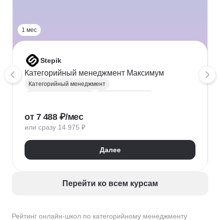
1 мес
Stepik
Категорийный менеджмент Максимум
Категорийный менеджмент
Управление запасами
Ценообразование
Мерчендайзинг
Логистика
от 7 488 ₽/мес
Позиционирование
ABC-анализ
XYZ-анализ
или сразу 14 975 ₽
Далее
Перейти ко всем курсам
Рейтинг онлайн-школ по категорийному менеджменту