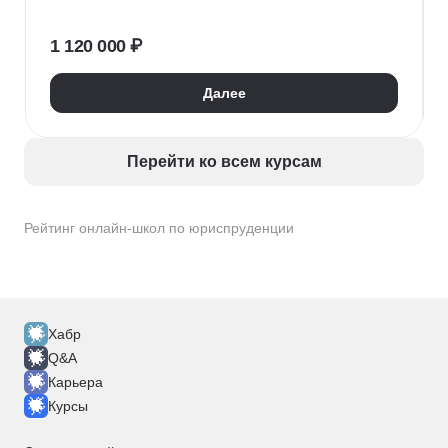
Юриспруденция
Математический анализ
Статистика
Исследование пользователя
1 120 000 ₽
Управление проектами
Ведение переговоров
Защита интеллектуальной собственности
Далее
Искусственный интеллект
Перейти ко всем курсам
Рейтинг онлайн-школ по юриспруденции
Хабр
Q&A
Карьера
Курсы