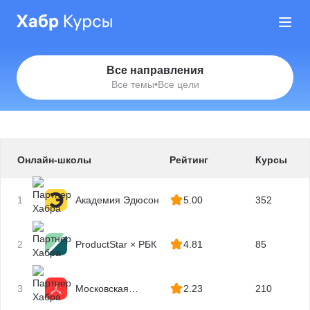
Все направления
Все темы
•
Все цели
Онлайн-школы
Рейтинг
Курсы
1
Академия Эдюсон
5.00
352
2
ProductStar × РБК
4.81
85
3
Московская
2.23
210
Бизнес Академия