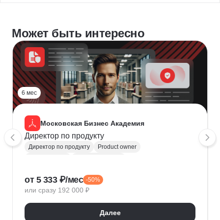
Может быть интересно
6 мес
Московская Бизнес Академия
Директор по продукту
Директор по продукту
Product owner
Руководитель
Топ менеджмент
Управление продуктом
Управление бизнесом
от 5 333 ₽/мес
-50%
Управление компанией
Анализ рынка
или сразу 192 000 ₽
Исследование рынка
Анализ целевой аудитории
УТП
P&L
Далее
Юнит-экономика
Ценообразование